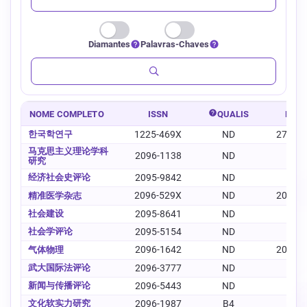
Diamantes
Palavras-Chaves
NOME COMPLETO
ISSN
QUALIS
E-IS
한국학연구
1225-469X
ND
2734-
马克思主义理论学科
2096-1138
ND
-
研究
经济社会史评论
2095-9842
ND
-
2096-529X
ND
2096-
精准医学杂志
社会建设
2095-8641
ND
-
社会学评论
2095-5154
ND
-
2096-1642
ND
2096-
气体物理
武大国际法评论
2096-3777
ND
-
新闻与传播评论
2096-5443
ND
-
文化软实力研究
2096-1987
B4
-