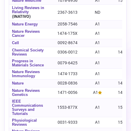
1078-8956
A1
1546-
Nature Medicine
Living Reviews in
Relativity
2367-3613
ND
-
(INATIVO)
2058-7546
A1
-
Nature Energy
Nature Reviews
1474-175X
A1
-
Cancer
0092-8674
A1
-
Cell
Chemical Society
0306-0012
A1
1460-
Reviews
Progress in
0079-6425
A1
-
Materials Science
Nature Reviews
1474-1733
A1
-
Immunology
0028-0836
A1
1476-
Nature
Nature Reviews
1471-0056
A1
1471-
Genetics
IEEE
Communications
1553-877X
A1
1553-
Surveys and
Tutorials
Physiological
0031-9333
A1
1522-
Reviews