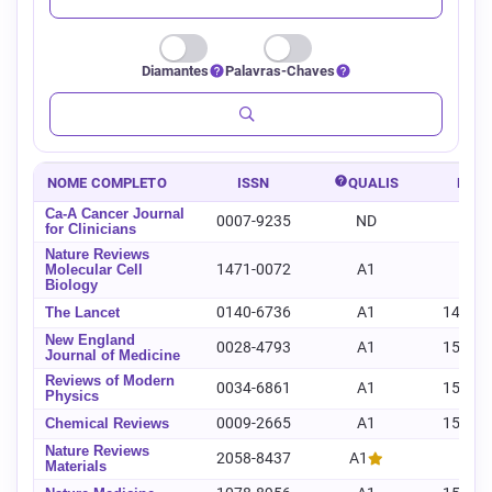
Diamantes
Palavras-Chaves
NOME COMPLETO
ISSN
QUALIS
E-IS
Ca-A Cancer Journal
0007-9235
ND
-
for Clinicians
Nature Reviews
1471-0072
A1
-
Molecular Cell
Biology
0140-6736
A1
1474-
The Lancet
New England
0028-4793
A1
1533-
Journal of Medicine
Reviews of Modern
0034-6861
A1
1539-
Physics
0009-2665
A1
1520-
Chemical Reviews
Nature Reviews
2058-8437
A1
-
Materials