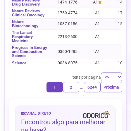
Nature Reviews
1474-1776
A1
1474-
Drug Discovery
Nature Reviews
1759-4774
A1
1759-
Clinical Oncology
Nature
1087-0156
A1
1546-
Biotechnology
The Lancet
2213-2600
A1
-
Respiratory
Medicine
Progress in Energy
0360-1285
A1
-
and Combustion
Science
0036-8075
A1
1095-
Science
Itens por página
1
2
...
6244
Próxima
CANAL DIRETO
Encontrou algo para melhorar
na base?