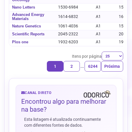
1530-6984
A1
1530-
Nano Letters
Advanced Energy
1614-6832
A1
1614-
Materials
1061-4036
A1
1546-
Nature Genetics
2045-2322
A1
2045-
Scientific Reports
1932-6203
A1
1932-
Plos one
Itens por página
1
2
...
6244
Próxima
CANAL DIRETO
Encontrou algo para melhorar
na base?
Esta listagem é atualizada continuamente
com diferentes fontes de dados.