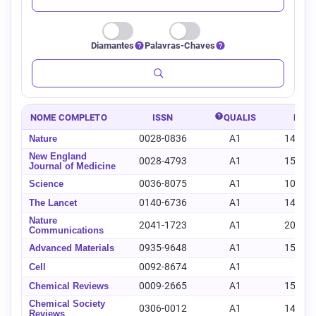
Diamantes
Palavras-Chaves
NOME COMPLETO
ISSN
QUALIS
E-IS
0028-0836
A1
1476-
Nature
New England
0028-4793
A1
1533-
Journal of Medicine
0036-8075
A1
1095-
Science
0140-6736
A1
1474-
The Lancet
Nature
2041-1723
A1
2041-
Communications
0935-9648
A1
1521-
Advanced Materials
0092-8674
A1
-
Cell
0009-2665
A1
1520-
Chemical Reviews
Chemical Society
0306-0012
A1
1460-
Reviews