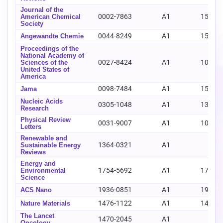
Journal of the
0002-7863
A1
1520-
American Chemical
Society
0044-8249
A1
1521-
Angewandte Chemie
Proceedings of the
National Academy of
0027-8424
A1
1091-
Sciences of the
United States of
America
0098-7484
A1
1538-
Jama
Nucleic Acids
0305-1048
A1
1362-
Research
Physical Review
0031-9007
A1
1079-
Letters
Renewable and
1364-0321
A1
-
Sustainable Energy
Reviews
Energy and
1754-5692
A1
1754-
Environmental
Science
1936-0851
A1
1936-
ACS Nano
1476-1122
A1
1476-
Nature Materials
The Lancet
1470-2045
A1
-
Oncology