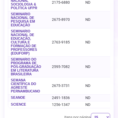
NACIONAL
2175-6880
ND
-
SOCIOLOGIA &
POLÍTICA UFPR
SEMINÁRIO
NACIONAL DE
2675-8970
ND
-
PESQUISA EM
EDUCAÇÃO
SEMINÁRIO
NACIONAL DE
EDUCAÇÃO,
2763-9185
ND
-
CULTURA E
FORMAÇÃO DE
PROFESSORES
(EDUFORP)
SEMINÁRIO DO
PROGRAMA DE
2595-7082
ND
-
PÓS-GRADUAÇÃO
EM LITERATURA
BRASILEIRA
SEMANA
CIENTÍFICA DO
2675-3731
ND
-
AGRESTE
PERNAMBUCANO
SEANOE
2491-1836
ND
-
SCIENCE
1256-1347
ND
-
Itens por página