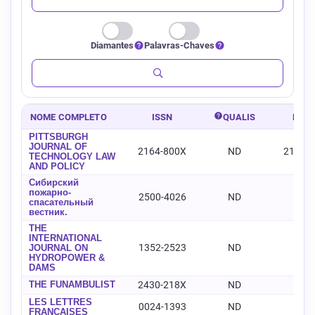
Diamantes
Palavras-Chaves
NOME COMPLETO
ISSN
QUALIS
E-IS
PITTSBURGH
JOURNAL OF
2164-800X
ND
2164-
TECHNOLOGY LAW
AND POLICY
Сибирский
пожарно-
2500-4026
ND
-
спасательный
вестник.
THE
INTERNATIONAL
1352-2523
ND
-
JOURNAL ON
HYDROPOWER &
DAMS
THE FUNAMBULIST
2430-218X
ND
-
LES LETTRES
0024-1393
ND
-
FRANÇAISES