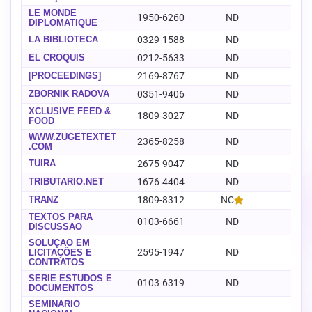
LE MONDE
1950-6260
ND
-
DIPLOMATIQUE
LA BIBLIOTECA
0329-1588
ND
-
EL CROQUIS
0212-5633
ND
-
[PROCEEDINGS]
2169-8767
ND
-
ZBORNIK RADOVA
0351-9406
ND
-
XCLUSIVE FEED &
1809-3027
ND
-
FOOD
WWW.ZUGETEXTET
2365-8258
ND
-
.COM
TUÍRA
2675-9047
ND
-
TRIBUTARIO.NET
1676-4404
ND
-
TRANZ
1809-8312
NC
-
TEXTOS PARA
0103-6661
ND
-
DISCUSSAO
SOLUÇÃO EM
2595-1947
ND
-
LICITAÇÕES E
CONTRATOS
SÉRIE ESTUDOS E
0103-6319
ND
-
DOCUMENTOS
SEMINÁRIO