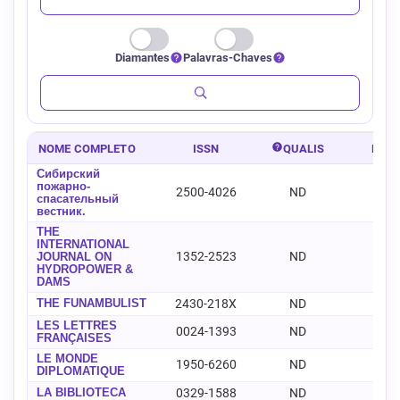
Diamantes
Palavras-Chaves
NOME COMPLETO
ISSN
QUALIS
E-IS
Сибирский
пожарно-
2500-4026
ND
-
спасательный
вестник.
THE
INTERNATIONAL
1352-2523
ND
-
JOURNAL ON
HYDROPOWER &
DAMS
THE FUNAMBULIST
2430-218X
ND
-
LES LETTRES
0024-1393
ND
-
FRANÇAISES
LE MONDE
1950-6260
ND
-
DIPLOMATIQUE
LA BIBLIOTECA
0329-1588
ND
-