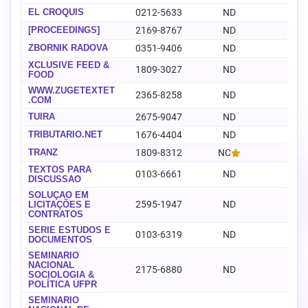
EL CROQUIS
0212-5633
ND
-
[PROCEEDINGS]
2169-8767
ND
-
ZBORNIK RADOVA
0351-9406
ND
-
XCLUSIVE FEED &
1809-3027
ND
-
FOOD
WWW.ZUGETEXTET
2365-8258
ND
-
.COM
TUÍRA
2675-9047
ND
-
TRIBUTARIO.NET
1676-4404
ND
-
TRANZ
1809-8312
NC
-
TEXTOS PARA
0103-6661
ND
-
DISCUSSAO
SOLUÇÃO EM
2595-1947
ND
-
LICITAÇÕES E
CONTRATOS
SÉRIE ESTUDOS E
0103-6319
ND
-
DOCUMENTOS
SEMINÁRIO
NACIONAL
2175-6880
ND
-
SOCIOLOGIA &
POLÍTICA UFPR
SEMINÁRIO