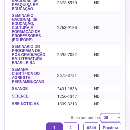
NACIONAL DE
2675-8970
ND
-
PESQUISA EM
EDUCAÇÃO
SEMINÁRIO
NACIONAL DE
EDUCAÇÃO,
2763-9185
ND
-
CULTURA E
FORMAÇÃO DE
PROFESSORES
(EDUFORP)
SEMINÁRIO DO
PROGRAMA DE
2595-7082
ND
-
PÓS-GRADUAÇÃO
EM LITERATURA
BRASILEIRA
SEMANA
CIENTÍFICA DO
2675-3731
ND
-
AGRESTE
PERNAMBUCANO
SEANOE
2491-1836
ND
-
SCIENCE
1256-1347
ND
-
SBE NOTÍCIAS
1809-3213
ND
-
Itens por página
1
2
...
6244
Próxima