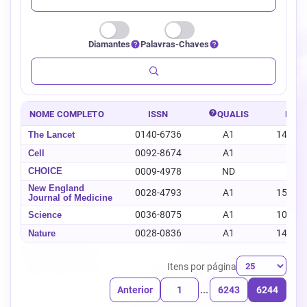
Diamantes
Palavras-Chaves
NOME COMPLETO
ISSN
QUALIS
E-IS
0140-6736
A1
1474-
The Lancet
0092-8674
A1
-
Cell
CHOICE
0009-4978
ND
-
New England
0028-4793
A1
1533-
Journal of Medicine
0036-8075
A1
1095-
Science
0028-0836
A1
1476-
Nature
Itens por página
Anterior
1
...
6243
6244