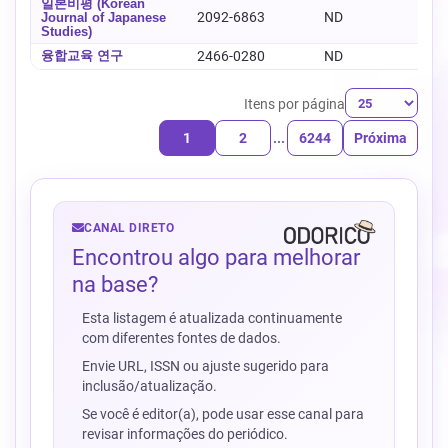
일본비평 (Korean
2092-6863
ND
-
Journal of Japanese
Studies)
융합교육 연구
2466-0280
ND
-
Itens por página
1
2
...
6244
Próxima
CANAL DIRETO
Encontrou algo para melhorar
na base?
Esta listagem é atualizada continuamente
com diferentes fontes de dados.
Envie URL, ISSN ou ajuste sugerido para
inclusão/atualização.
Se você é editor(a), pode usar esse canal para
revisar informações do periódico.