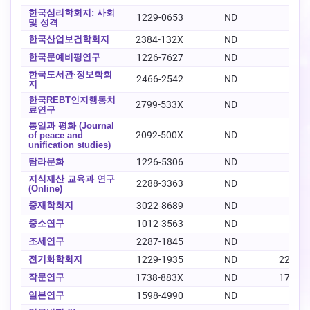
한국심리학회지: 사회
1229-0653
ND
-
및 성격
한국산업보건학회지
2384-132X
ND
-
한국문예비평연구
1226-7627
ND
-
한국도서관·정보학회
2466-2542
ND
-
지
한국REBT인지행동치
2799-533X
ND
-
료연구
통일과 평화 (Journal
2092-500X
ND
-
of peace and
unification studies)
탐라문화
1226-5306
ND
-
지식재산 교육과 연구
2288-3363
ND
-
(Online)
중재학회지
3022-8689
ND
-
중소연구
1012-3563
ND
-
조세연구
2287-1845
ND
-
전기화학회지
1229-1935
ND
2288-
작문연구
1738-883X
ND
1738-
일본연구
1598-4990
ND
-