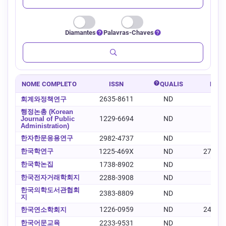
Diamantes
Palavras-Chaves
NOME COMPLETO
ISSN
QUALIS
E-IS
2635-8611
ND
-
회계와정책연구
행정논총 (Korean
1229-6694
ND
-
Journal of Public
Administration)
한자한문응용연구
2982-4737
ND
-
한국학연구
1225-469X
ND
2734-
한국학논집
1738-8902
ND
-
한국전자거래학회지
2288-3908
ND
-
한국의학도서관협회
2383-8809
ND
-
지
1226-0959
ND
2466-
한국연소학회지
한국어문교육
2233-9531
ND
-